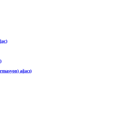
ğaç)
)
ormasyon) ağacı)