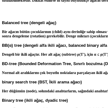
tutulabilmektedir. Dikkat edilirse m sayısı büyüdükçe ağacın deri
Balanced tree (dengeli ağaç)
Bir ağacın bütün çocuklarının (child) aynı derinliğe sahip olması
sonra dengeleme (rotation) gerekebilir. Denge miktarı (çocuklar
BB(α) tree (dengeli alfa ikili ağacı, balanced binary alfa
Dengeli bir ikili ağaçtır. Her alt ağaç (subtree) ρ(T'), için α ≤ ρ(
BD-tree (Bounded Deformation Tree, Sınırlı bozulma (
Normal alt aralıklarını çok boyutlu noktalara parçalayan ikili ağaçt
binary search tree (BST, İkili arama ağacı)
Her düğümün (node), solundaki anahtarların, sağındaki anahtarl
Binary tree (ikili ağaç, dyadic tree)