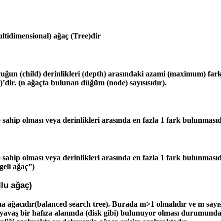
ultidimensional) ağaç (Tree)dir
ocuğun (child) derinlikleri (depth) arasındaki azami (maximum) fark
 n)’dir. (n ağaçta bulunan düğüm (node) sayısısıdır).
ğe sahip olması veya derinlikleri arasında en fazla 1 fark bulunması
ğe sahip olması veya derinlikleri arasında en fazla 1 fark bulunmas
geli ağaç”)
llu ağaç)
ağacıdır(balanced search tree). Burada m>1 olmalıdır ve m sayısı a
avaş bir hafıza alanında (disk gibi) bulunuyor olması durumunda, 