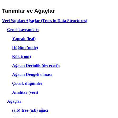
Tanımlar ve Ağaçlar
Veri Yapıları Ağaçlar (Trees in Data Structures)
Genel kavramlar:
Yaprak (leaf)
Düğüm (node)
Kök (root)
Ağacın Derinlik (derecesi):
Ağacın Dengeli olması
Çocuk düğümler
Anahtar (veri)
Ağaçlar:
(a,b)-tree (a,b) ağacı