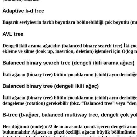
Adaptive k-d tree
Başarılı seviyleerin farklı boyutlara bölünebildiği çok boyutlu (m
AVL tree
Dengeli ikili arama ağacıdır. (balanced binary search tree).İki ç
ekleme ve silme (look-up, insertion, deletion) işlemleri için O(log
Balanced binary search tree (dengeli ikili arama ağacı)
İkili ağacın (binary tree) bütün çocuklarının (child) aynı derinli
Balanced binary tree (dengeli ikili ağaç)
İkili ağacın (binary tree) bütün çocuklarının (child) aynı derinli
dengeleme (rotation) gerekebilir (bkz. “Balanced tree” veya “den
B-tree (b-ağacı, balanced multiway tree, dengeli çok yo
Her düğümü (node) m/2 ile m arasında çocuk içeren dengeli arama 
bulunmalıdır. Ağacın en güzel özelliği, ağacın büyük bölümünün y