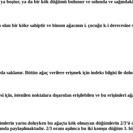
ya boştur, ya da bir kök düğümü bulunur ve solunda ve sağındaki ço
olan bir köke sahiptir ve binom ağacının i. çocuğu k-i derecesine 
rda saklanır. Bütün ağaç verilere erişmek için indeks bilgisi ile dol
mesi için, istenilen noktalara dışarıdan erişilebilen ve bu erişimleri 
ğümlerin yarısı doluyken bu ağaçta kök olmayan düğümlerin 2/3’ü d
da paylaşılmaktadır. 2/3 oranı aşılınca bu iki komşu düğüm 3. bi