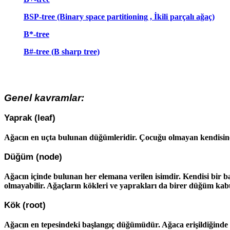
BSP-tree (Binary space partitioning , İkili parçalı ağaç)
B*-tree
B#-tree (B sharp tree)
Genel kavramlar:
Yaprak (leaf)
Ağacın en uçta bulunan düğümleridir. Çocuğu olmayan kendisine
Düğüm (node)
Ağacın içinde bulunan her elemana verilen isimdir. Kendisi bir baş
olmayabilir. Ağaçların kökleri ve yaprakları da birer düğüm kabul
Kök (root)
Ağacın en tepesindeki başlangıç düğümüdür. Ağaca erişildiğinde i