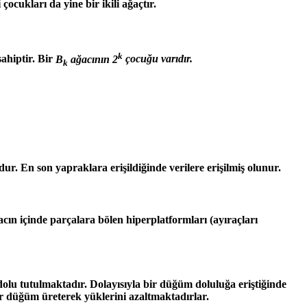
cukları da yine bir ikili ağaçtır.
k
sahiptir. Bir
B
ağacının 2
çocuğu varıdır.
k
udur. En son yapraklara erişildiğinde verilere erişilmiş olunur.
ağacın içinde parçalara bölen hiperplatformları (ayıraçları
olu tutulmaktadır. Dolayısıyla bir düğüm doluluğa eriştiğinde
r düğüm üreterek yüklerini azaltmaktadırlar.