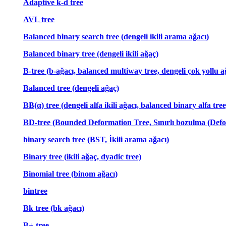
Adaptive k-d tree
AVL tree
Balanced binary search tree (dengeli ikili arama ağacı)
Balanced binary tree (dengeli ikili ağaç)
B-tree (b-ağacı, balanced multiway tree, dengeli çok yollu a
Balanced tree (dengeli ağaç)
BB(α) tree (dengeli alfa ikili ağacı, balanced binary alfa tree
BD-tree (Bounded Deformation Tree, Sınırlı bozulma (Def
binary search tree (BST, İkili arama ağacı)
Binary tree (ikili ağaç, dyadic tree)
Binomial tree (binom ağacı)
bintree
Bk tree (bk ağacı)
B+-tree