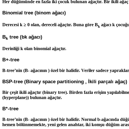
Her düğümünde en fazla iki çocuk bulunan ağaçtır. Bir ikili ağaç 
Binomial tree (binom ağacı)
Derecesi
k ≥ 0 olan, dereceli ağaçtır. Buna göre B
ağacı k çocuğu 
k
B
tree (bk ağacı)
k
Derinliği k olan binomial ağaçtır.
B+-tree
B-tree’nin (B- ağacının ) özel bir halidir. Veriler sadece yaprakla
BSP-tree (Binary space partitioning , İkili parçalı ağaç)
Bir çeşit ikili ağaçtır (binary tree). Birden fazla erişim yapılabil
(hyperplane)) bulunan ağaçtır.
B*-tree
B-tree’nin (B- ağacının ) özel bir halidir. Normal b-ağacında dü
hemen bölünmemekte, yeni gelen anahtar, iki komşu düğüm arasın