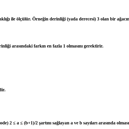
klığı ile ölçülür. Örneğin derinliği (yada derecesi) 3 olan bir ağa
liği arasındaki farkın en fazla 1 olmasını gerektirir.
ir.
de) 2 ≤ a ≤ (b+1)/2 şartını sağlayan a ve b sayıları arasında olma