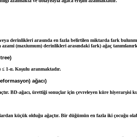
nliği azalmakta ve dolayısıyla ağaca erişim azalmaktadır.
 veya derinlikleri arasında en fazla belirtilen miktarda fark bulun
ın azami (maxiumum) derinlikleri arasındaki fark) ağaç tanımlanır
 tree)
T') ≤ 1-α. Koşulu aranmaktadır.
Deformasyon) ağacı)
ır. BD-ağacı, ürettiği sonuçlar için çevreleyen küre hiyerarşisi kull
ardan küçük olduğu ağaçtır. Bir düğümün en fazla iki çocuğu olabi